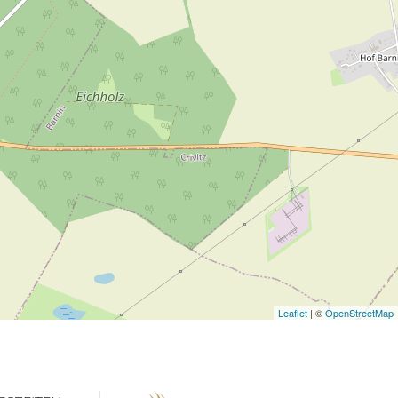
Leaflet
| ©
OpenStreetMap